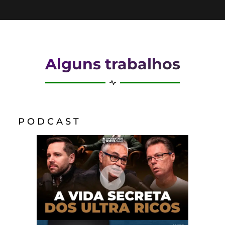
Alguns trabalhos
P O D C A S T