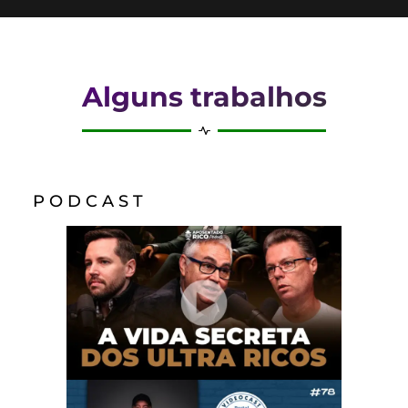
Alguns trabalhos
P O D C A S T