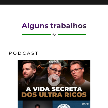
Alguns trabalhos
P O D C A S T