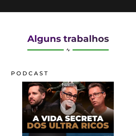
Alguns trabalhos
P O D C A S T