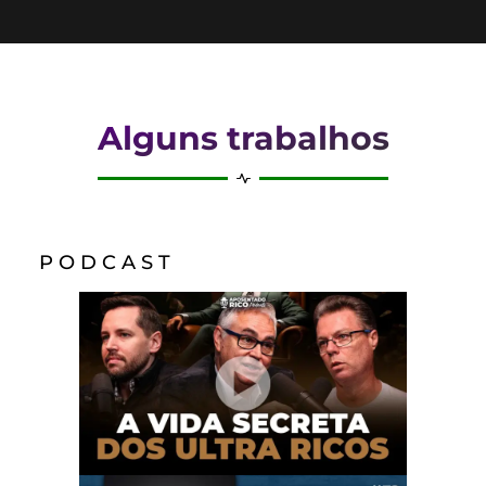
Alguns trabalhos
P O D C A S T