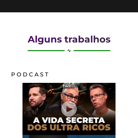
Alguns trabalhos
P O D C A S T