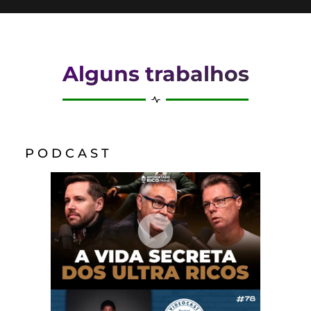
Alguns trabalhos
P O D C A S T