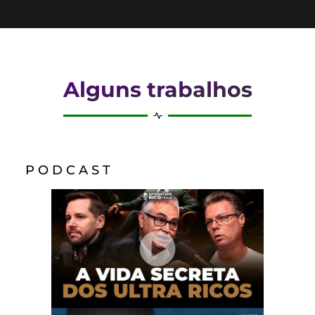
Alguns trabalhos
P O D C A S T